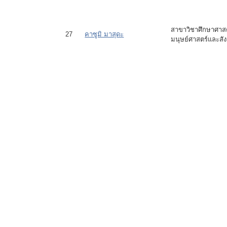
สาขาวิชาศึกษาศาสต
27
คาซูมิ มาสุดะ
มนุษย์ศาสตร์และสั