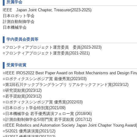
所属学会
IEEE Japan Joint Chapter, Treasurer(2023-2025)
日本ロボット学会
計測自動制御学会
日本機械学会
学内委員会委員等
○フロンティアプロジェクト運営委員 委員(2023-2023)
○フロンティアプロジェクト運営委員(2021-2021)
受賞学術賞
○IEEE IROS2022 Best Paper Award on Robot Mechanisms and Design Final
○ロボティクスシンポジア賞 最優秀賞(2023/03)
○第1回石川テックプラングランプリ リアルテックファンド賞(2023/12)
○研究奨励賞(2023/12)
○若手奨励賞(2023/12)
○ロボティクスシンポジア賞 優秀賞(2022/03)
○日本ロボット学会特別賞(2021/09)
○日本機械学会 若手優秀講演フェロー賞 (2018/06)
○計測自動制御学会SI部門賞 若手奨励賞 (2017/12)
○IEEE Robotics and Automation Society Japan Joint Chapter Young Award(
○SI2021 優秀講演賞(2021/12)
○SI2017 優秀講演賞(2017/12)