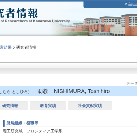
Japa
索結果
研究者情報
データ
助教 NISHIMURA, Toshihiro
しむら としひろ）
研究情報
教育実績
社会貢献実績
所属組織・役職等
理工研究域 フロンティア工学系