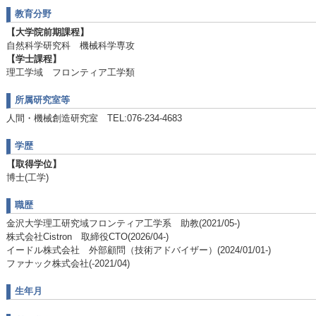
教育分野
【大学院前期課程】
自然科学研究科 機械科学専攻
【学士課程】
理工学域 フロンティア工学類
所属研究室等
人間・機械創造研究室 TEL:076-234-4683
学歴
【取得学位】
博士(工学)
職歴
金沢大学理工研究域フロンティア工学系 助教(2021/05-)
株式会社Cistron 取締役CTO(2026/04-)
イードル株式会社 外部顧問（技術アドバイザー）(2024/01/01-)
ファナック株式会社(-2021/04)
生年月