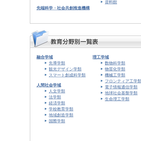
資料館
先端科学・社会共創推進機構
融合学域
理工学域
先導学類
数物科学類
観光デザイン学類
物質化学類
スマート創成科学類
機械工学類
フロンティア工学
人間社会学域
電子情報通信学類
人文学類
地球社会基盤学類
法学類
生命理工学類
経済学類
学校教育学類
地域創造学類
国際学類