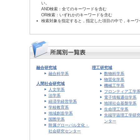
い。
AND検索
：全てのキーワードを含む
OR検索
：いずれかのキーワードを含む
検索対象を指定すると，指定した項目の中で，キーワ
融合研究域
理工研究域
融合科学系
数物科学系
物質化学系
人間社会研究域
機械工学系
人文学系
フロンティア工学
法学系
電子情報通信学系
経済学経営学系
地球社会基盤学系
学校教育系
生命理工学系
地域創造学系
先端宇宙理工学研
国際学系
ンター
附属グローバル文化・
社会研究センター