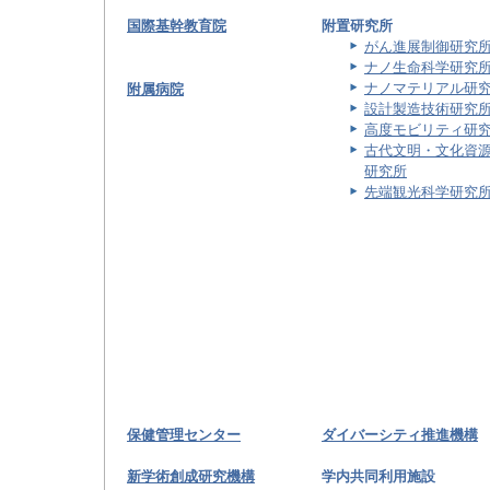
国際基幹教育院
附置研究所
がん進展制御研究
ナノ生命科学研究
ナノマテリアル研
附属病院
設計製造技術研究
高度モビリティ研
古代文明・文化資
研究所
先端観光科学研究
保健管理センター
ダイバーシティ推進機構
新学術創成研究機構
学内共同利用施設