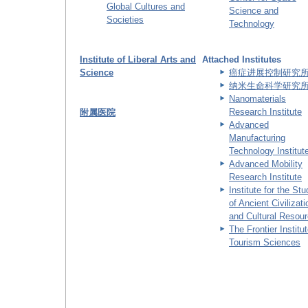
Global Cultures and
Science and
Societies
Technology
Institute of Liberal Arts and
Attached Institutes
Science
癌症进展控制研究
纳米生命科学研究
Nanomaterials
Research Institute
附属医院
Advanced
Manufacturing
Technology Institut
Advanced Mobility
Research Institute
Institute for the St
of Ancient Civilizat
and Cultural Resou
The Frontier Institut
Tourism Sciences