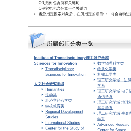
OR搜索
:包含所有关键词
OR検索
:包含任意一个关键词
当您指定搜索对象后，在所指定的项目中，将会自动进
Institute of Transdisciplinary
理工研究学域
Sciences for Innovation
数学物理科学类
Transdisciplinary
物质化学类
Sciences for Innovation
机械工学类
理工研究学域 边
人文社会研究学域
学系
Humanities
理工研究学域 电子
法学类
通信学系
经济学经营学类
理工研究学域 地球
学校教育类
基盘学系
Regional Development
理工研究学域 生命
Studies
学系
International Studies
Advanced Researc
Center for the Study of
Center for Space