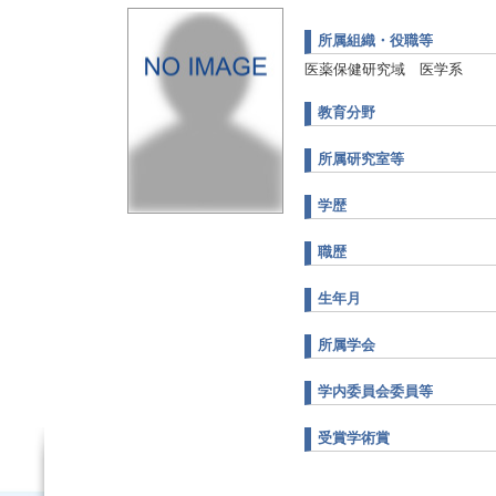
所属組織・役職等
医薬保健研究域 医学系
教育分野
所属研究室等
学歴
職歴
生年月
所属学会
学内委員会委員等
受賞学術賞