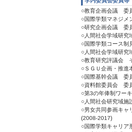
学内委員会委員等
○教育企画会議 委員(2
○国際学類マネジメント
○研究企画会議 委員(2
○人間社会学域研究域
○国際学類コース制見
○人間社会学域研究域評
○教育研究評議会 その他
○ＳＧＵ企画・推進本部
○国際基幹会議 委員(2
○資料館委員会 委員(2
○第3の年俸制ワーキン
○人間社会研究域施設利
○男女共同参画キャ
(2008-2017)
○国際学類キャリア形成