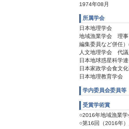
1974年08月
所属学会
日本地理学会
地域漁業学会 理事
編集委員など併任）(20
人文地理学会 代議員（20
日本地球惑星科学連
日本家政学会食文化
日本地理教育学会
学内委員会委員等
受賞学術賞
○2016年地域漁業学会学
○第16回（2016