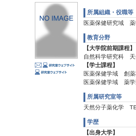
所属組織・役職等
医薬保健研究域 薬
教育分野
【大学院前期課程】
自然科学研究科 天
【学士課程】
医薬保健学域 創薬
医薬保健学域 薬学
所属研究室等
天然分子薬化学 TEL:0
学歴
【出身大学】