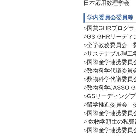
日本応用数理学会 「
学内委員会委員等
○国費GHRプログラム
○GS-GHRリーディ
○全学教務委員会 委員(
○サステナブル理工学
○国際産学連携委員会 
○数物科学代議委員会W
○数物科学代議委員会W
○数物科学JASSO-G
○GSリーディングプロ
○留学推進委員会 委員(
○国際産学連携委員会 委
○ 数物学類生の私費留
○国際産学連携委員会 委