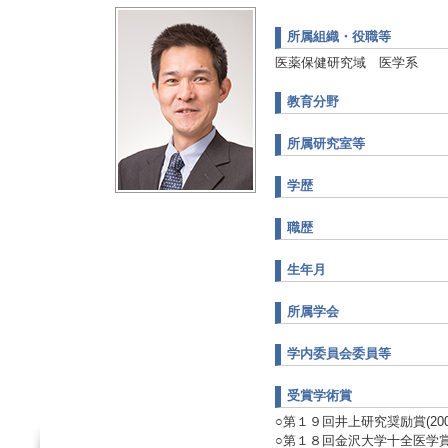
所属組織・役職等
医薬保健研究域 医学系
教育分野
所属研究室等
学歴
職歴
生年月
所属学会
学内委員会委員等
受賞学術賞
○第１９回井上研究奨励賞(2003
○第１８回金沢大学十全医学賞(20