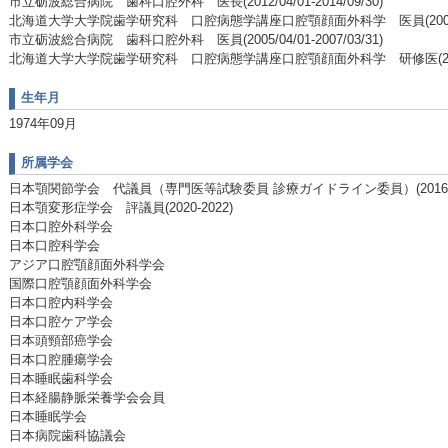
市立砺波総合病院 歯科口腔外科 医長(2012/04/01-2014/09/30)
北海道大学大学院歯学研究科 口腔病態学講座口腔顎顔面外科学 医員(2008/04/01
市立砺波総合病院 歯科口腔外科 医員(2005/04/01-2007/03/31)
北海道大学大学院歯学研究科 口腔病態学講座口腔顎顔面外科学 研修医(2000/04/0
生年月
1974年09月
所属学会
日本顎関節学会 代議員（専門医等試験委員 診療ガイドライン委員）(2016-2
日本顎変形症学会 評議員(2020-2022)
日本口腔外科学会
日本口腔科学会
アジア口腔顎顔面外科学会
国際口腔顎顔面外科学会
日本口腔内科学会
日本口腔ケア学会
日本頭頸部癌学会
日本口腔腫瘍学会
日本睡眠歯科学会
日本経腸静脈栄養学会会員
日本睡眠学会
日本病院歯科協議会