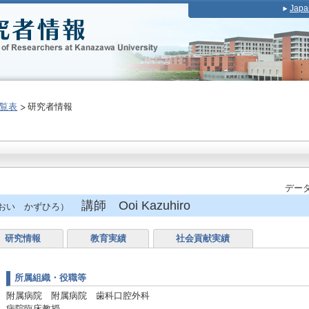
Japa
覧表
研究者情報
データ
講師 Ooi Kazuhiro
おい かずひろ）
研究情報
教育実績
社会貢献実績
所属組織・役職等
附属病院 附属病院 歯科口腔外科
病院臨床教授