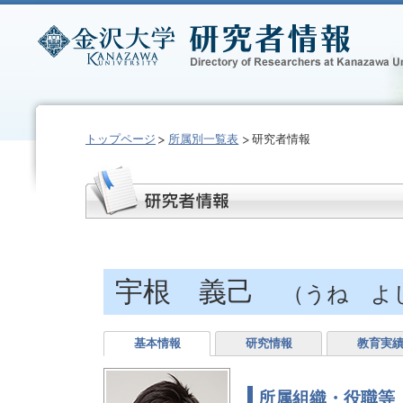
トップページ
所属別一覧表
研究者情報
宇根 義己
（うね よ
基本情報
研究情報
教育実
所属組織・役職等