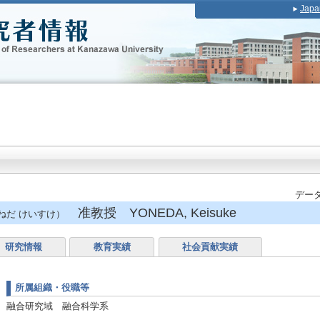
Japa
データ
准教授 YONEDA, Keisuke
ねだ けいすけ）
研究情報
教育実績
社会貢献実績
所属組織・役職等
融合研究域 融合科学系