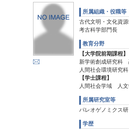
所属組織・役職等
古代文明・文化資源
考古科学部門長
教育分野
【大学院前期課程】
新学術創成研究科 
人間社会環境研究科
【学士課程】
人間社会学域 人文
所属研究室等
パレオゲノミクス研究室 
学歴