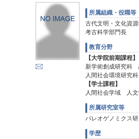
所属組織・役職等
古代文明・文化資源
考古科学部門長
教育分野
【大学院前期課程】
新学術創成研究科 
人間社会環境研究科
【学士課程】
人間社会学域 人文
所属研究室等
パレオゲノミクス研究室 
学歴