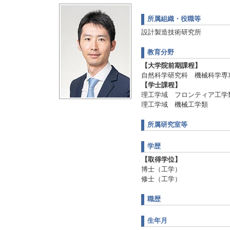
所属組織・役職等
設計製造技術研究所
教育分野
【大学院前期課程】
自然科学研究科 機械科学専
【学士課程】
理工学域 フロンティア工学
理工学域 機械工学類
所属研究室等
学歴
【取得学位】
博士（工学）
修士（工学）
職歴
生年月