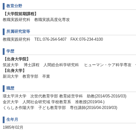
教育分野
【大学院前期課程】
教職実践研究科 教職実践高度化専攻
所属研究室等
教職実践研究科 TEL:076-264-5407 FAX:076-234-4100
学歴
【出身大学院】
筑波大学 博士課程 人間総合科学研究科 ヒューマン・ケア科学専攻 
【出身大学】
新潟大学 教育学部 卒業
職歴
環太平洋大学 次世代教育学部 教育経営学科 助教(2014/05-2016/03)
金沢大学 人間社会研究域 学校教育系 准教授(2019/04-)
くらしき作陽大学 子ども教育学部 専任講師(2016/04-2019/03)
生年月
1985年02月