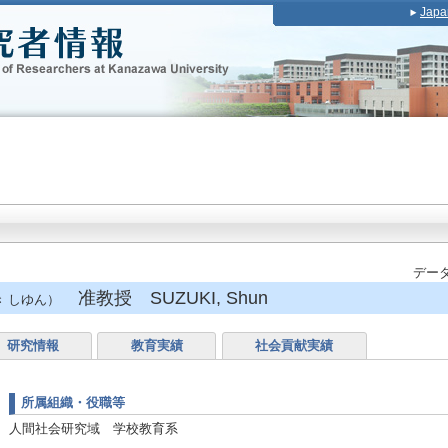
Japa
データ
准教授 SUZUKI, Shun
 しゆん）
研究情報
教育実績
社会貢献実績
所属組織・役職等
人間社会研究域 学校教育系