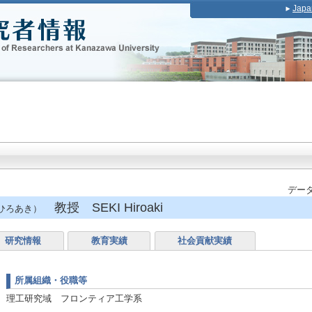
Japa
データ
教授 SEKI Hiroaki
ひろあき）
研究情報
教育実績
社会貢献実績
所属組織・役職等
理工研究域 フロンティア工学系