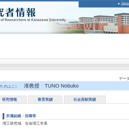
Japa
データ
准教授 TUNO Nobuko
の のぶこ）
研究情報
教育実績
社会貢献実績
所属組織・役職等
理工研究域 生命理工学系