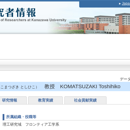
Japa
データ
教授 KOMATSUZAKI Toshihiko
こまつざき としひこ）
研究情報
教育実績
社会貢献実績
所属組織・役職等
理工研究域 フロンティア工学系