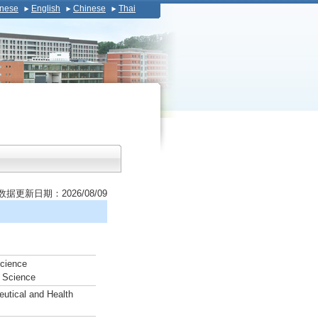
nese
English
Chinese
Thai
数据更新日期：2026/08/09
Science
l Science
utical and Health