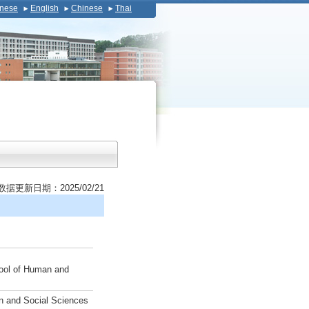
nese
English
Chinese
Thai
数据更新日期：2025/02/21
ool of Human and
n and Social Sciences