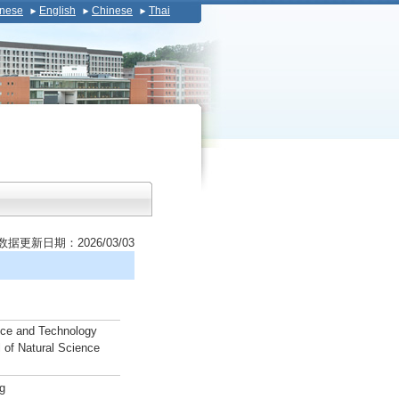
nese
English
Chinese
Thai
数据更新日期：2026/03/03
ence and Technology
 of Natural Science
ng