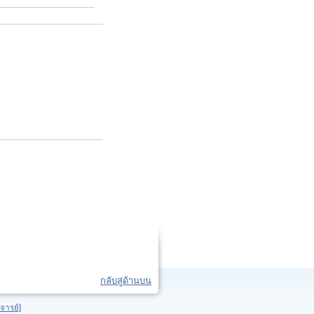
กลับสู่ด้านบน
จารย์]