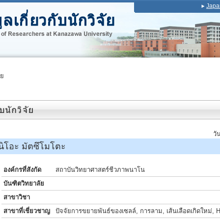
Japa
ัย
วั
นิโอะ มัตซึโมโตะ
องค์กรที่สังกัด
สถาบันวิทยาศาสตร์ชีวภาพนาโน
บันฑิตวิทยาลัย
สาขาวิชา
สาขาที่เชี่ยวชาญ
ปัจจัยการขยายพันธ์ของเซลล์, การลาม, เส้นเลือดเกิดใหม่, 