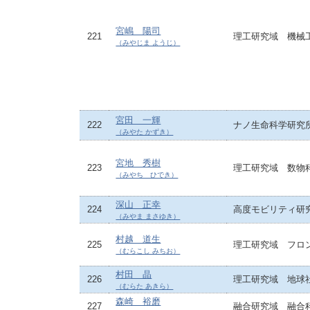
宮嶋 陽司
221
理工研究域 機械
（みやじま ようじ）
宮田 一輝
222
ナノ生命科学研究
（みやた かずき）
宮地 秀樹
223
理工研究域 数物
（みやち ひでき）
深山 正幸
224
高度モビリティ研
（みやま まさゆき）
村越 道生
225
理工研究域 フロ
（むらこし みちお）
村田 晶
226
理工研究域 地球
（むらた あきら）
森崎 裕磨
227
融合研究域 融合