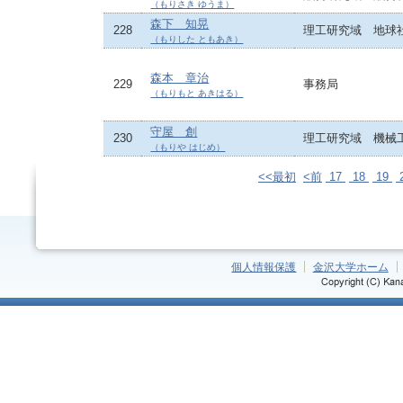
（もりさき ゆうま）
森下 知晃
228
理工研究域 地球
（もりした ともあき）
森本 章治
229
事務局
（もりもと あきはる）
守屋 創
230
理工研究域 機械
（もりや はじめ）
<<最初
<前
17
18
19
個人情報保護
金沢大学ホーム