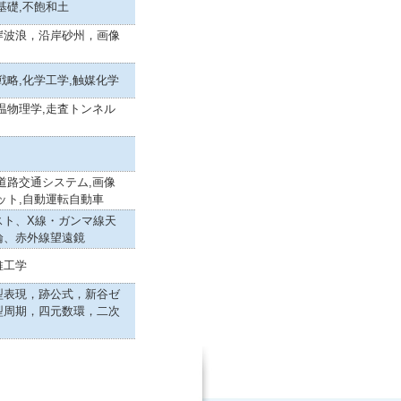
基礎,不飽和土
岸波浪，沿岸砂州，画像
戦略,化学工学,触媒化学
温物理学,走査トンネル
道路交通システム,画像
ット,自動運転自動車
スト、X線・ガンマ線天
論、赤外線望遠鏡
維工学
型表現，跡公式，新谷ゼ
型周期，四元数環，二次