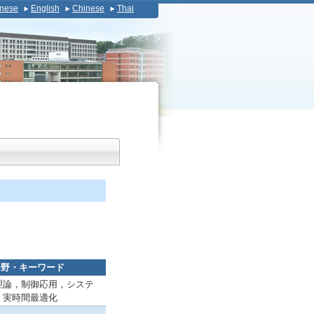
nese
English
Chinese
Thai
分野・キーワード
理論，制御応用，システ
，実時間最適化