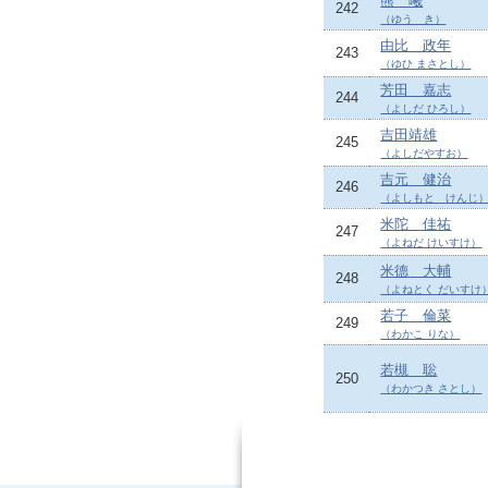
熊 曦
242
（ゆう き）
由比 政年
243
（ゆひ まさとし）
芳田 嘉志
244
（よしだ ひろし）
吉田靖雄
245
（よしだやすお）
吉元 健治
246
（よしもと けんじ
米陀 佳祐
247
（よねだ けいすけ）
米德 大輔
248
（よねとく だいすけ
若子 倫菜
249
（わかこ りな）
若槻 聡
250
（わかつき さとし）