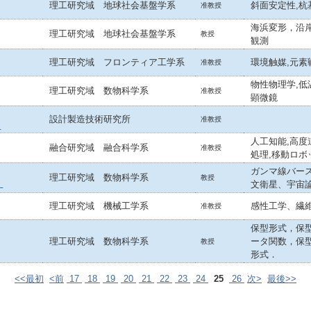
理工研究域 地球社会基盤学系
斜面安定性,杭
准教授
海浜変形，沿
理工研究域 地球社会基盤学系
教授
観測
理工研究域 フロンティア工学系
環境触媒,元素
准教授
物性物理学,低
理工研究域 数物科学系
准教授
顕微鏡
設計製造技術研究所
准教授
）
人工知能,高度
融合研究域 融合科学系
准教授
処理,移動ロボ
ガンマ線バー
理工研究域 数物科学系
教授
文衛星、宇宙
）
理工研究域 機械工学系
感性工学、繊
准教授
保型形式，保
理工研究域 数物科学系
ータ関数，保
教授
形式．
<<最初
<前
17
18
19
20
21
22
23
24
25
26
次>
最後>>