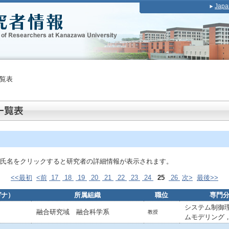
Japa
覧表
氏名をクリックすると研究者の詳細情報が表示されます。
<<最初
<前
17
18
19
20
21
22
23
24
25
26
次>
最後>>
ガナ）
所属組織
職位
専門
システム制御
融合研究域 融合科学系
教授
ムモデリング