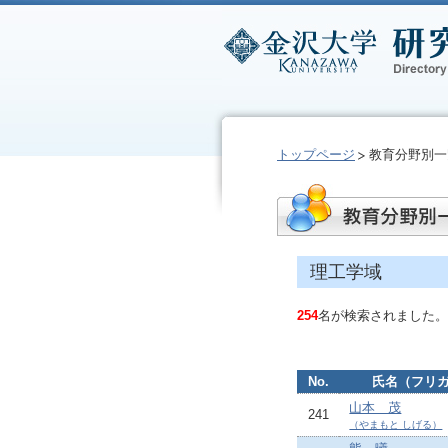
トップページ
教育分野別一
理工学域
254
名が検索されました。
No.
氏名（フリ
山本 茂
241
（やまもと しげる）