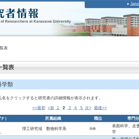
Japa
覧表
科学類
氏名をクリックすると研究者の詳細情報が表示されます。
<<最初
<前
1
2
3
4
5
次>
最後>>
ガナ）
所属組織
職位
専門
表面科学、走
理工研究域 数物科学系
助教
学
）