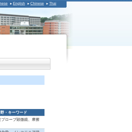
nese
English
Chinese
Thai
分野・キーワード
査プローブ顕微鏡、摩擦