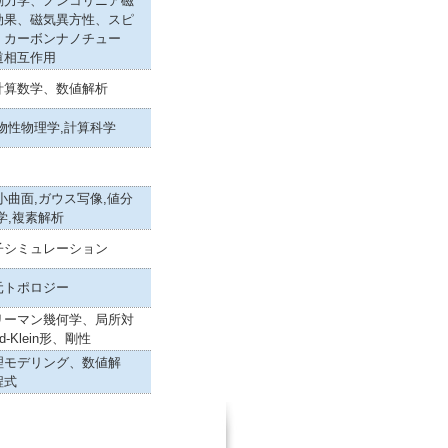
動力学、ノンコリニア磁
効果、磁気異方性、スピ
、カーボンナノチュー
道相互作用
計算数学、数値解析
物性物理学,計算科学
小曲面,ガウス写像,値分
学,複素解析
子シミュレーション
元トポロジー
リーマン幾何学、局所対
rd-Klein形、剛性
理モデリング、数値解
程式