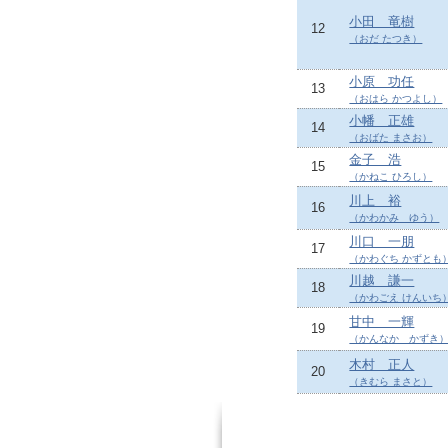
小田 竜樹
12
（おだ たつき）
小原 功任
13
（おはら かつよし）
小幡 正雄
14
（おばた まさお）
金子 浩
15
（かねこ ひろし）
川上 裕
16
（かわかみ ゆう）
川口 一朋
17
（かわぐち かずとも
川越 謙一
18
（かわごえ けんいち
甘中 一輝
19
（かんなか かずき
木村 正人
20
（きむら まさと）