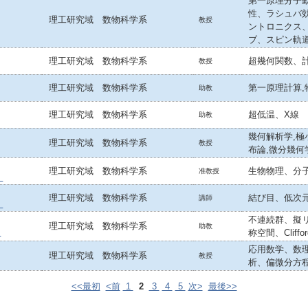
第一原理分子
性、ラシュバ
理工研究域 数物科学系
教授
ントロニクス
ブ、スピン軌
理工研究域 数物科学系
超幾何関数、
教授
理工研究域 数物科学系
第一原理計算,
助教
理工研究域 数物科学系
超低温、X線
助教
幾何解析学,極
理工研究域 数物科学系
教授
布論,微分幾何
理工研究域 数物科学系
生物物理、分
准教授
）
理工研究域 数物科学系
結び目、低次
講師
）
不連続群、擬
理工研究域 数物科学系
助教
称空間、Cliffo
）
応用数学、数
理工研究域 数物科学系
教授
析、偏微分方
<<最初
<前
1
2
3
4
5
次>
最後>>