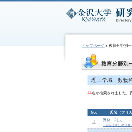
トップページ
教育分野別一
理工学域 数物
44
名が検索されました。
No.
氏名（フリ
岡林 則夫
11
（おかばやし のりお