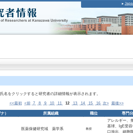
Japa
氏名をクリックすると研究者の詳細情報が表示されます。
<<最初
<前
7
8
9
10
11
12
13
14
15
16
次>
最後>>
ガナ）
所属組織
職位
専門
アレルギー、
基球、IgE受
医薬保健研究域 薬学系
教授
口放出、細胞