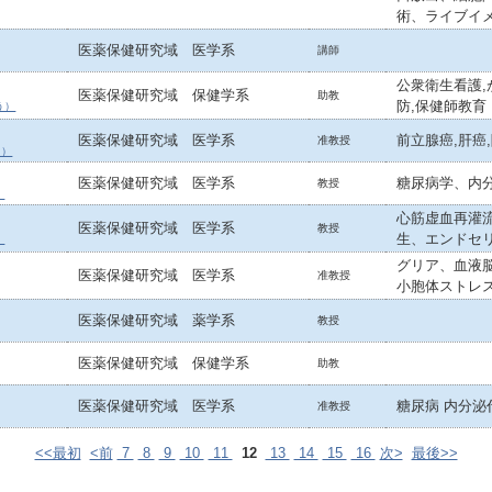
術、ライブイ
医薬保健研究域 医学系
講師
公衆衛生看護,
医薬保健研究域 保健学系
助教
防,保健師教育
う）
医薬保健研究域 医学系
前立腺癌,肝癌
准教授
き）
医薬保健研究域 医学系
糖尿病学、内
教授
）
心筋虚血再灌
医薬保健研究域 医学系
教授
生、エンドセ
）
グリア、血液
医薬保健研究域 医学系
准教授
小胞体ストレ
医薬保健研究域 薬学系
教授
医薬保健研究域 保健学系
助教
医薬保健研究域 医学系
糖尿病 内分泌
准教授
<<最初
<前
7
8
9
10
11
12
13
14
15
16
次>
最後>>