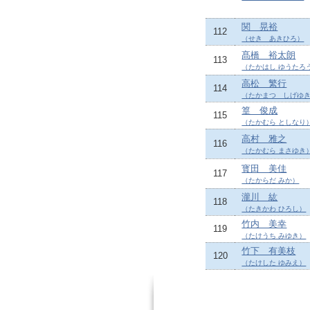
関 晃裕
112
（せき あきひろ）
髙橋 裕太朗
113
（たかはし ゆうたろ
高松 繁行
114
（たかまつ しげゆ
篁 俊成
115
（たかむら としなり
高村 雅之
116
（たかむら まさゆき
寳田 美佳
117
（たからだ みか）
瀧川 紘
118
（たきかわ ひろし）
竹内 美幸
119
（たけうち みゆき）
竹下 有美枝
120
（たけした ゆみえ）