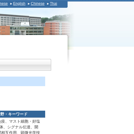
nese
English
Chinese
Thai
分野・キーワード
免疫、マスト細胞・好塩
容体、シグナル伝達、開
間相互作用、顕微光学技