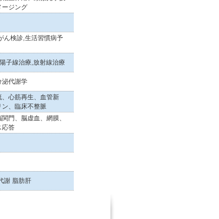
メージング
がん検診,生活習慣病予
,陽子線治療,放射線治療
分泌代謝学
流、心筋再生、血管新
リン、臨床不整脈
脳関門、脳虚血、網膜、
ス応答
代謝 脂肪肝