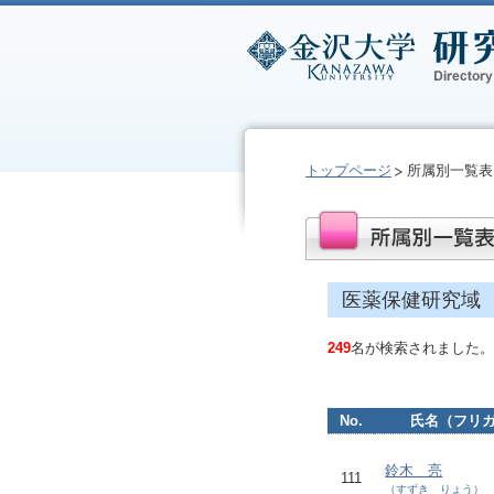
トップページ
所属別一覧表
医薬保健研究域
249
名が検索されました。
No.
氏名（フリ
鈴木 亮
111
（すずき りょう）