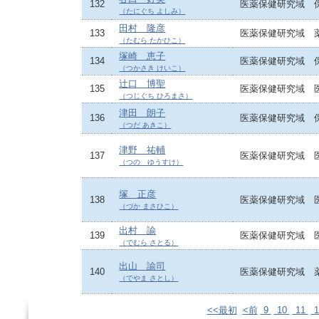
132
医薬保健研究域 
（たにぐち よしみ）
田村 隆彦
133
医薬保健研究域 
（たむら たかひこ）
塚崎 恵子
134
医薬保健研究域 
（つかさき けいこ）
辻口 博聖
135
医薬保健研究域 
（つじぐち ひろまさ）
津田 朗子
136
医薬保健研究域 
（つだ あきこ）
津野 祐輔
137
医薬保健研究域 
（つの ゆうすけ）
塚 正彦
138
医薬保健研究域 
（づか まさひこ）
出村 諭
139
医薬保健研究域 
（でむら さとる）
出山 諭司
140
医薬保健研究域 
（でやま さとし）
<<最初
<前
9
10
11
1