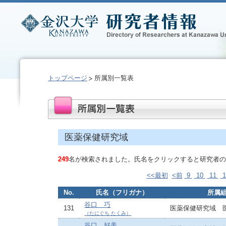
トップページ
所属別一覧表
医薬保健研究域
249
名が検索されました。氏名をクリックすると研究者の
<<最初
<前
9
10
11
1
No.
氏名（フリガナ）
所属
谷口 巧
131
医薬保健研究域 
（たにぐち たくみ）
谷口 好美