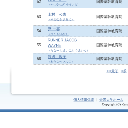
52
国際基幹教育院
（やつやなぎ ゆういち）
山村 公恵
53
国際基幹教育院
（やまむら きみえ）
尹 一喜
54
国際基幹教育院
（ゆん いるひ）
RUNNER JACOB
55
国際基幹教育院
WAYNE
（らなー じえいこぶ うえいん）
渡辺 敦子
56
国際基幹教育院
（わたなべ あつこ）
<<最初
<前
個人情報保護
金沢大学ホーム