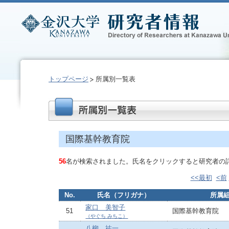
トップページ
所属別一覧表
国際基幹教育院
56
名が検索されました。氏名をクリックすると研究者の
<<最初
<前
No.
氏名（フリガナ）
所属
家口 美智子
51
国際基幹教育院
（やぐち みちこ）
八柳 祐一