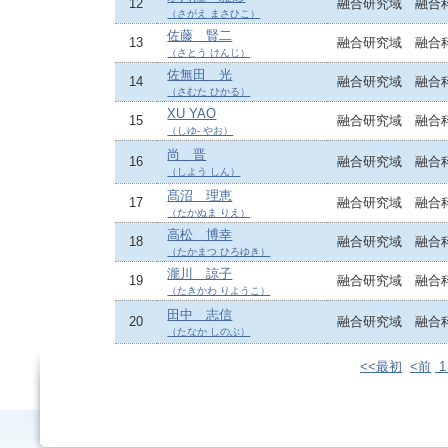
12
融合研究域 融合
（さがえ まさひこ）
佐藤 賢二
13
融合研究域 融合
（さとう けんじ）
佐無田 光
14
融合研究域 融合
（さむた ひかる）
XU YAO
15
融合研究域 融合
（しゆ- やお）
尚 晋
16
融合研究域 融合
（しよう しん）
髙沼 理恵
17
融合研究域 融合
（たかぬま りえ）
高松 博幸
18
融合研究域 融合
（たかまつ ひろゆき）
瀧川 諒子
19
融合研究域 融合
（たきかわ りようこ）
田中 志信
20
融合研究域 融合
（たなか しのぶ）
<<最初
<前