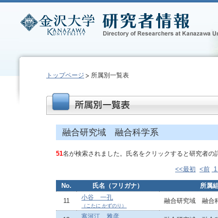
トップページ
所属別一覧表
融合研究域 融合科学系
51
名が検索されました。氏名をクリックすると研究者の
<<最初
<前
No.
氏名（フリガナ）
所属
小谷 一孔
11
融合研究域 融合
（こたに かずのり）
寒河江 雅彦