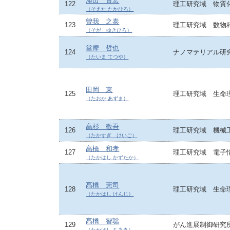
添田 貴宏
122
理工研究域 物質
（そえた たかひろ）
曽我 之泰
123
理工研究域 数物
（そが ゆきひろ）
當摩 哲也
124
ナノマテリアル研
（たいま てつや）
田岡 東
125
理工研究域 生命
（たおか あずま）
高杉 敬吾
126
理工研究域 機械
（たかすぎ けいご）
高橋 和孝
127
理工研究域 電子
（たかはし かずたか）
髙橋 憲司
128
理工研究域 生命
（たかはし けんじ）
髙橋 智聡
129
がん進展制御研究
（たかはし ちあき）