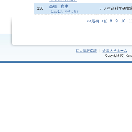
髙橋 康史
130
ナノ生命科学研究
（たかはし やすふみ）
<<最初
<前
8
9
10
1
個人情報保護
金沢大学ホーム