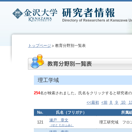
トップページ
教育分野別一覧表
理工学域
254
名が検索されました。氏名をクリックすると研究者の
<<最初
<前
8
9
10
1
No.
氏名（フリガナ）
所属
瀬戸 章文
121
理工研究域 フロ
（せと たかふみ）