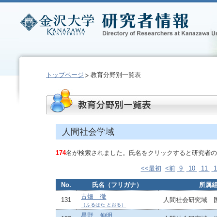
トップページ
教育分野別一覧表
人間社会学域
174
名が検索されました。氏名をクリックすると研究者の
<<最初
<前
9
10
11
1
No.
氏名（フリガナ）
所属
古畑 徹
131
人間社会研究域 
（ふるはた とおる）
星野 伸明