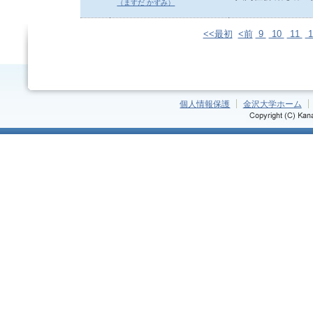
（ますだ かずみ）
<<最初
<前
9
10
11
1
個人情報保護
金沢大学ホーム