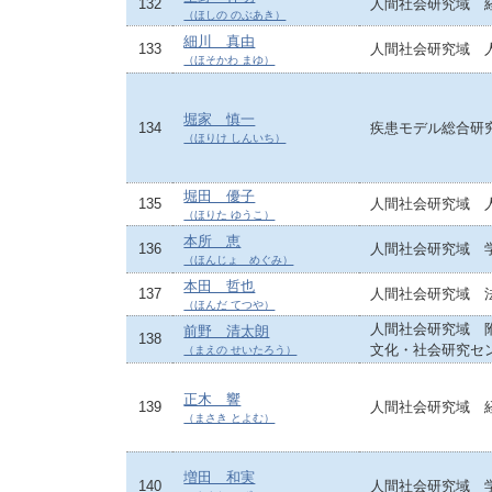
132
人間社会研究域 
（ほしの のぶあき）
細川 真由
133
人間社会研究域 
（ほそかわ まゆ）
堀家 慎一
134
疾患モデル総合研
（ほりけ しんいち）
堀田 優子
135
人間社会研究域 
（ほりた ゆうこ）
本所 恵
136
人間社会研究域 
（ほんじょ めぐみ）
本田 哲也
137
人間社会研究域 
（ほんだ てつや）
人間社会研究域 
前野 清太朗
138
文化・社会研究セ
（まえの せいたろう）
正木 響
139
人間社会研究域 
（まさき とよむ）
増田 和実
140
人間社会研究域 