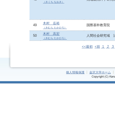
（きくち なおき）
木村 岳裕
49
国際基幹教育院
（きむら たかひろ）
木村 高宏
50
人間社会研究域 
（きむら たかひろ）
<<最初
<前
1
2
3
個人情報保護
金沢大学ホーム