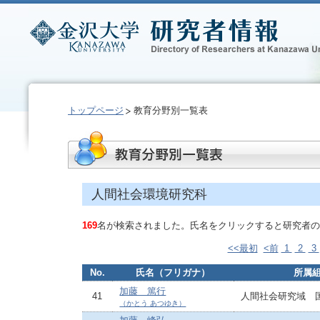
トップページ
教育分野別一覧表
人間社会環境研究科
169
名が検索されました。氏名をクリックすると研究者の
<<最初
<前
1
2
3
No.
氏名（フリガナ）
所属
加藤 篤行
41
人間社会研究域 
（かとう あつゆき）