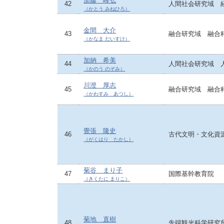
加藤 峰弘
42
人間社会研究域 
（かとう みねひろ）
金間 大介
43
融合研究域 融合
（かなま だいすけ）
加納 希美
44
人間社会研究域 
（かのう のぞみ）
川澄 厚志
45
融合研究域 融合
（かわすみ あつし）
覺張 隆史
46
古代文明・文化資
（がくはり たかし）
菊谷 まり子
47
国際基幹教育院
（きくたに まりこ）
菊地 直樹
48
先端観光科学研究