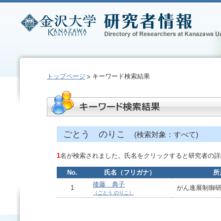
トップページ
キーワード検索結果
ごとう のりこ
(検索対象：すべて)
1
名が検索されました。氏名をクリックすると研究者の詳
No.
氏名（フリガナ）
所
後藤 典子
1
がん進展制御
（ごとう のりこ）