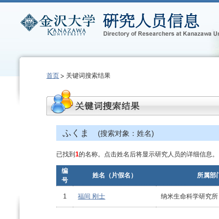
首页
关键词搜索结果
ふくま
(搜索对象：姓名)
已找到
1
的名称。点击姓名后将显示研究人员的详细信息。
编
姓名（片假名）
所属部
号
1
福间 刚士
纳米生命科学研究所