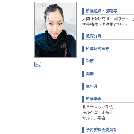
所属組織・役職等
人間社会研究域 国際学系 
学長補佐（国際推進担当）
教育分野
所属研究室等
学歴
職歴
生年月
所属学会
北ヨーロッパ学会
キルケゴール協会
サルトル学会
学内委員会委員等