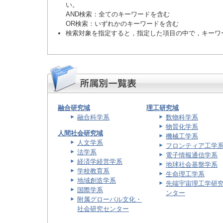
い。
AND検索
：全てのキーワードを含む
OR検索
：いずれかのキーワードを含む
検索対象を指定すると，指定した項目の中で，キーワ
融合研究域
理工研究域
融合科学系
数物科学系
物質化学系
人間社会研究域
機械工学系
人文学系
フロンティア工学
法学系
電子情報通信学系
経済学経営学系
地球社会基盤学系
学校教育系
生命理工学系
地域創造学系
先端宇宙理工学研
国際学系
ンター
附属グローバル文化・
社会研究センター