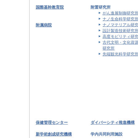
国際基幹教育院
附置研究所
がん進展制御研究
ナノ生命科学研究
ナノマテリアル研
附属病院
設計製造技術研究
高度モビリティ研
古代文明・文化資
研究所
先端観光科学研究
保健管理センター
ダイバーシティ推進機構
新学術創成研究機構
学内共同利用施設