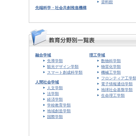
資料館
先端科学・社会共創推進機構
融合学域
理工学域
先導学類
数物科学類
観光デザイン学類
物質化学類
スマート創成科学類
機械工学類
フロンティア工学
人間社会学域
電子情報通信学類
人文学類
地球社会基盤学類
法学類
生命理工学類
経済学類
学校教育学類
地域創造学類
国際学類