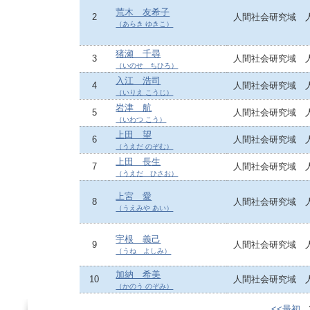
荒木 友希子
2
人間社会研究域 
（あらき ゆきこ）
猪瀬 千尋
3
人間社会研究域 
（いのせ ちひろ）
入江 浩司
4
人間社会研究域 
（いりえ こうじ）
岩津 航
5
人間社会研究域 
（いわつ こう）
上田 望
6
人間社会研究域 
（うえだ のぞむ）
上田 長生
7
人間社会研究域 
（うえだ ひさお）
上宮 愛
8
人間社会研究域 
（うえみや あい）
宇根 義己
9
人間社会研究域 
（うね よしみ）
加納 希美
10
人間社会研究域 
（かのう のぞみ）
<<最初