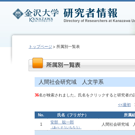
トップページ
所属別一覧表
人間社会研究域 人文学系
36
名が検索されました。氏名をクリックすると研究者の
<<最初
No.
氏名（フリガナ）
所属
安部 聡一郎
1
人間社会研究域 
（あべ そういちろう）