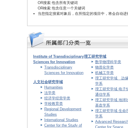
OR搜索
:包含所有关键词
OR検索
:包含任意一个关键词
当您指定搜索对象后，在所指定的项目中，将会自动进
Institute of Transdisciplinary
理工研究学域
Sciences for Innovation
数学物理科学类
Transdisciplinary
物质化学类
Sciences for Innovation
机械工学类
理工研究学域 边
人文社会研究学域
学系
Humanities
理工研究学域 电子
法学类
通信学系
经济学经营学类
理工研究学域 地球
学校教育类
基盘学系
Regional Development
理工研究学域 生命
Studies
学系
International Studies
Advanced Researc
Center for the Study of
Center for Space