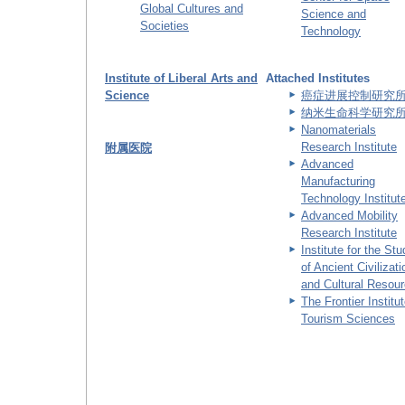
Global Cultures and
Science and
Societies
Technology
Institute of Liberal Arts and
Attached Institutes
Science
癌症进展控制研究
纳米生命科学研究
Nanomaterials
Research Institute
附属医院
Advanced
Manufacturing
Technology Institut
Advanced Mobility
Research Institute
Institute for the St
of Ancient Civilizat
and Cultural Resou
The Frontier Institut
Tourism Sciences