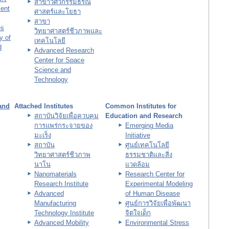
สาขาวิศวกรรมธรณี
ent
ศาสตร์และโยธา
สาขา
es
วิทยาศาสตร์ชีวภาพและ
y of
เทคโนโลยี
d
Advanced Research
Center for Space
Science and
Technology
 and
Attached Institutes
Common Institutes for
สถาบันวิจัยเพื่อควบคุม
Education and Research
การแพร่กระจายของ
Emerging Media
มะเร็ง
Initiative
สถาบัน
ศูนย์เทคโนโลยี
วิทยาศาสตร์ชีวภาพ
ธรรมชาติและสิ่ง
นาโน
แวดล้อม
Nanomaterials
Research Center for
Research Institute
Experimental Modeling
Advanced
of Human Disease
Manufacturing
ศูนย์การวิจัยเพื่อพัฒนา
Technology Institute
จิตใจเด็ก
Advanced Mobility
Environmental Stress