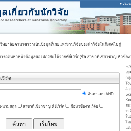
Japa
าวิทยาลัยคานาซาว่าเป็นข้อมูลที่เผยแพร่งานวิจัยของนักวิจัยในสังกัดไปสู่
มารถค้นหาหน้าข้อมูลของนักวิจัยได้จากคีย์เวิร์ด(ชื่อ สาขาที่เชี่ยวชาญ หัวข้อง
＜พ
เขต
กลุ
Toy
Jap
ค้นหาแบบ AND
Sc
Kan
สน
่อ-นามสกุล
สาขาที่เชี่ยวชาญ คีย์เวิร์ด
ชื่อหัวข้องานวิจัย
ระ
ในศ
โด
แต่