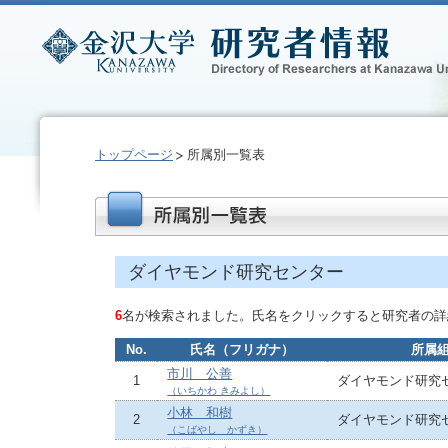
トップページ
所属別一覧表
ダイヤモンド研究センター
6
名が検索されました。氏名をクリックすると研究者の詳
No.
氏名（フリガナ）
所属
市川 公善
1
ダイヤモンド研究
（いちかわ きみよし）
小林 和樹
2
ダイヤモンド研究
（こばやし かずき）