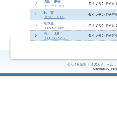
德田 規夫
3
ダイヤモンド研究
（とくだ のりお）
林 寛
4
ダイヤモンド研究
（はやし かん）
松本翼
5
ダイヤモンド研究
（まつもとつばさ）
吉川 太朗
6
ダイヤモンド研究
（よしかわ たろう）
個人情報保護
金沢大学ホーム