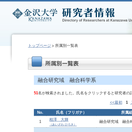
トップページ
所属別一覧表
融合研究域 融合科学系
51
名が検索されました。氏名をクリックすると研究者の
<<最初
1
No.
氏名（フリガナ）
所属
相澤 大輝
1
融合研究域 融合
（あいざわ ひろき）