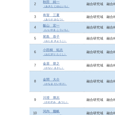
秋田 純一
2
融合研究域 融合
（あきた じゆんいち）
有賀 三夏
3
融合研究域 融合
（ありが みなつ）
飯山 宏一
4
融合研究域 融合
（いいやま こういち）
尾島 恭子
5
融合研究域 融合
（おじま きようこ）
小田桐 拓志
6
融合研究域 融合
（おだぎり たくし）
金居 督之
7
融合研究域 融合
（かない まさし）
金間 大介
8
融合研究域 融合
（かなま だいすけ）
川澄 厚志
9
融合研究域 融合
（かわすみ あつし）
河内 幾帆
10
融合研究域 融合