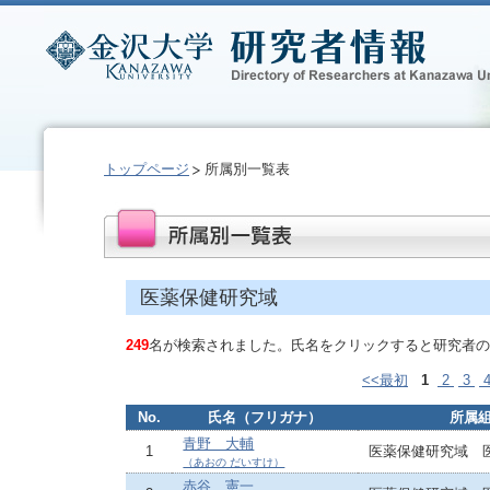
トップページ
所属別一覧表
医薬保健研究域
249
名が検索されました。氏名をクリックすると研究者の
<<最初
1
2
3
No.
氏名（フリガナ）
所属
青野 大輔
1
医薬保健研究域 
（あおの だいすけ）
赤谷 憲一