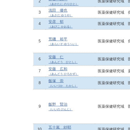
2
医薬保健研究域 
（あかたに のりひと）
浅田 優也
3
医薬保健研究域 
（あさだ ゆうや）
安彦 郁
4
医薬保健研究域 
（あびこ かおる）
荒磯 裕平
5
医薬保健研究域 
（あらいそ ゆうへい）
安藤 仁
6
医薬保健研究域 
（あんどう ひとし）
安藤 広和
7
医薬保健研究域 
（あんどう ひろかず）
飯塚 崇
8
医薬保健研究域 
（いいづか たかし）
飯野 賢治
9
医薬保健研究域 
（いいの けんじ）
五十嵐 紗耶
10
医薬保健研究域 