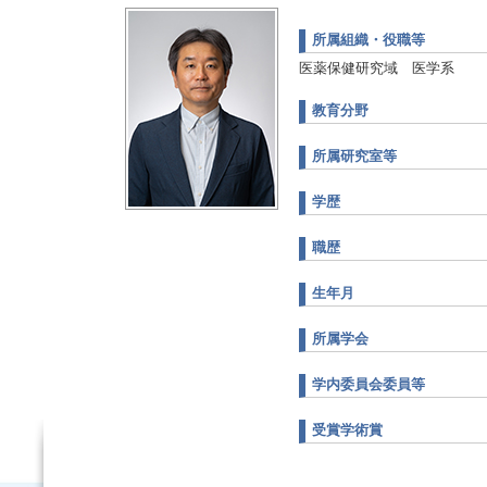
所属組織・役職等
医薬保健研究域 医学系
教育分野
所属研究室等
学歴
職歴
生年月
所属学会
学内委員会委員等
受賞学術賞