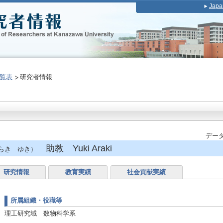
Japa
覧表
研究者情報
データ
助教 Yuki Araki
らき ゆき）
研究情報
教育実績
社会貢献実績
所属組織・役職等
理工研究域 数物科学系