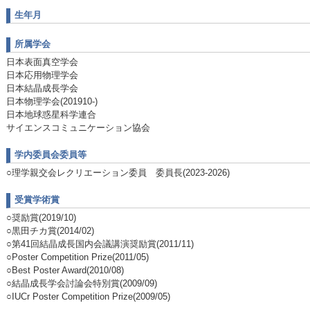
生年月
所属学会
日本表面真空学会
日本応用物理学会
日本結晶成長学会
日本物理学会(201910-)
日本地球惑星科学連合
サイエンスコミュニケーション協会
学内委員会委員等
○理学親交会レクリエーション委員 委員長(2023-2026)
受賞学術賞
○奨励賞(2019/10)
○黒田チカ賞(2014/02)
○第41回結晶成長国内会議講演奨励賞(2011/11)
○Poster Competition Prize(2011/05)
○Best Poster Award(2010/08)
○結晶成長学会討論会特別賞(2009/09)
○IUCr Poster Competition Prize(2009/05)