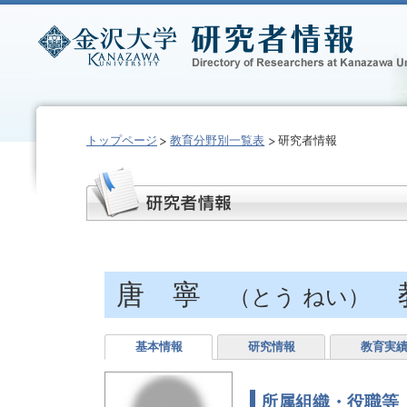
トップページ
教育分野別一覧表
研究者情報
唐 寧
教
（とう ねい）
基本情報
研究情報
教育実
所属組織・役職等