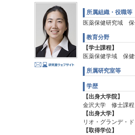
所属組織・役職等
医薬保健研究域 保
教育分野
【学士課程】
医薬保健学域 保健
所属研究室等
学歴
【出身大学院】
金沢大学 修士課程 
【出身大学】
リオ・グランデ・ド・
【取得学位】