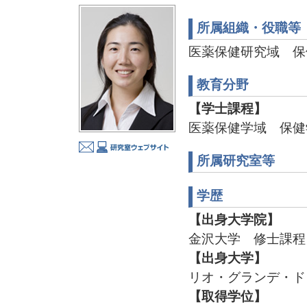
所属組織・役職等
医薬保健研究域 保
教育分野
【学士課程】
医薬保健学域 保健
所属研究室等
学歴
【出身大学院】
金沢大学 修士課程 
【出身大学】
リオ・グランデ・ド・
【取得学位】